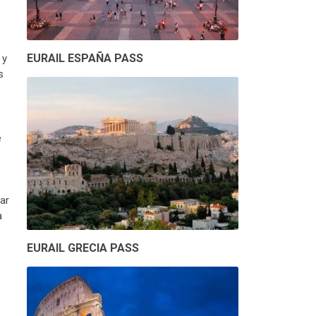
EURAIL ESPAÑA PASS
 y
s
e
ar
a
EURAIL GRECIA PASS