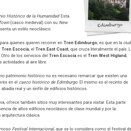
nio Histórico de la Humanidad
. Esta
Town
(casco medieval) con su
New
senta un estilo neoclásico.
para quienes quieren recorrer en
Tren Edimburgo
, es que en la ciu
l
Tren Escocia
, el
Tren East Coast
, que cruza literalmente el país. 
 Otro de los servicios del
Tren Escocia
es el
Tren West Higland
,
s actividades al aire libre.
mo patrimonio histórico no es necesario remarcar que existen una
erés en el
casco histórico de Edimburgo
. El mismo es el recinto de
abadía real y un sinfín de edificios históricos.
va, ofrece también sitios muy interesantes para visitar. Esta parte
encia de altos edificios neoclásico de clase mundial y por la
 arquitectura clásica.
famoso
Festival Internacional
, que se lo considera como el festival d