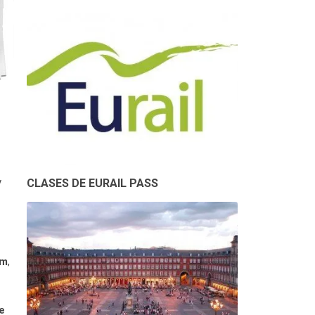
y
CLASES DE EURAIL PASS
am
,
e