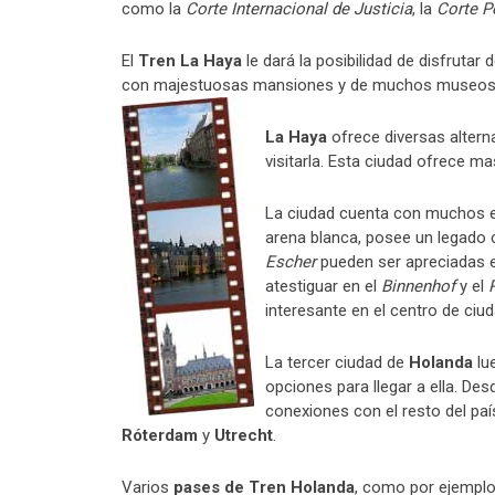
como la
Corte Internacional de Justicia
, la
Corte P
El
Tren La Haya
le dará la posibilidad de disfrutar 
con majestuosas mansiones y de muchos museos d
La Haya
ofrece diversas altern
visitarla. Esta ciudad ofrece m
La ciudad cuenta con muchos e
arena blanca, posee un legado 
Escher
pueden ser apreciadas e
atestiguar en el
Binnenhof
y el
R
interesante en el centro de ciuda
La tercer ciudad de
Holanda
lu
opciones para llegar a ella. Des
conexiones con el resto del paí
Róterdam
y
Utrecht
.
Varios
pases de Tren Holanda
, como por ejemplo