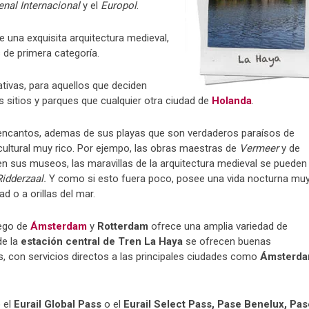
enal Internacional
y el
Europol
.
de una exquisita arquitectura medieval,
e primera categoría.
ativas, para aquellos que deciden
as sitios y parques que cualquier otra ciudad de
Holanda
.
ncantos, ademas de sus playas que son verdaderos paraísos de
cultural muy rico. Por ejempo, las obras maestras de
Vermeer
y de
n sus museos, las maravillas de la arquitectura medieval se pueden
idderzaal.
Y como si esto fuera poco,
posee una vida nocturna mu
d o a orillas del mar.
ego de
Ámsterdam
y
Rotterdam
ofrece una amplia variedad de
de la
estación central de Tren La Haya
se ofrecen buenas
s, con servicios directos a las principales ciudades como
Ámsterd
 el
Eurail Global Pass
o el
Eurail Select Pass,
Pase Benelux,
Pas